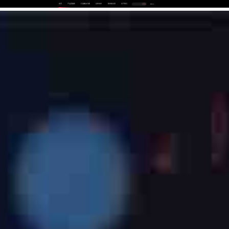
首页
产品及服务
行业解决方案
合作伙伴
投资者关系
关于我们
中
EN